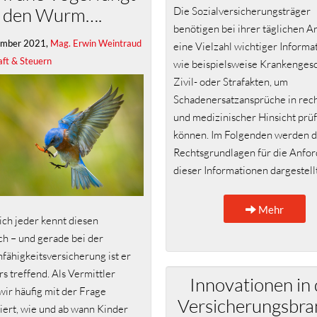
den Wurm….
Die Sozialversicherungsträger
benötigen bei ihrer täglichen A
ember 2021,
Mag. Erwin Weintraud
eine Vielzahl wichtiger Informa
aft & Steuern
wie beispielsweise Krankengesc
Zivil- oder Strafakten, um
Schadenersatzansprüche in rech
und medizinischer Hinsicht prü
können. Im Folgenden werden d
Rechtsgrundlagen für die Anfo
dieser Informationen dargestellt
Mehr
ich jeder kennt diesen
h – und gerade bei der
fähigkeitsversicherung ist er
s treffend. Als Vermittler
Innovationen in 
ir häufig mit der Frage
Versicherungsbra
iert, wie und ab wann Kinder