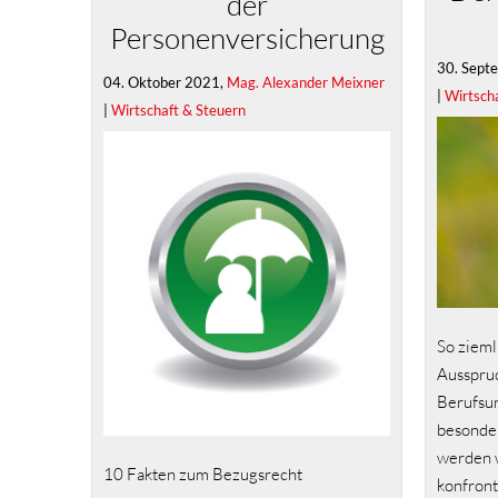
der
Personenversicherung
30. Sept
04. Oktober 2021,
Mag. Alexander Meixner
|
Wirtsch
|
Wirtschaft & Steuern
So zieml
Ausspruc
Berufsun
besonder
werden w
10 Fakten zum Bezugsrecht
konfront