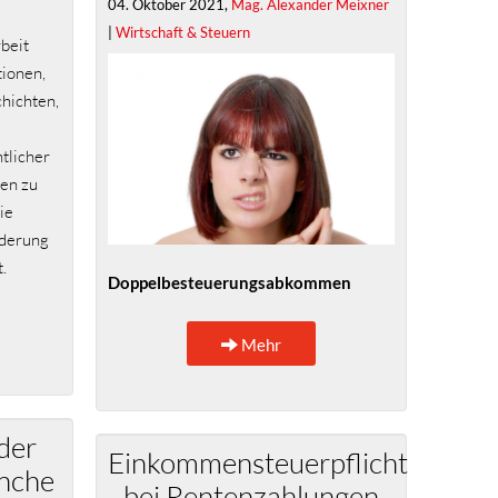
04. Oktober 2021,
Mag. Alexander Meixner
|
Wirtschaft & Steuern
rbeit
tionen,
hichten,
tlicher
fen zu
ie
rderung
.
Doppelbesteuerungsabkommen
Mehr
der
Einkommensteuerpflicht
nche
bei Rentenzahlungen