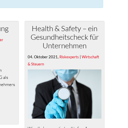
ung
Health & Safety – ein
Gesundheitscheck für
er
Unternehmen
04. Oktober 2021,
Riskexperts
|
Wirtschaft
& Steuern
m
G als
snehmers