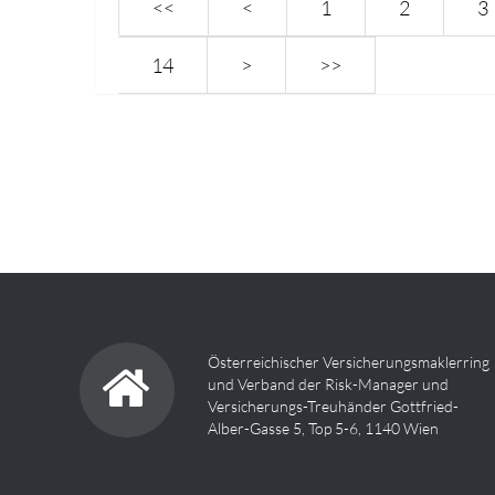
<<
<
1
2
3
14
>
>>
Österreichischer Versicherungsmaklerring
und Verband der Risk-Manager und
Versicherungs-Treuhänder Gottfried-
Alber-Gasse 5, Top 5-6, 1140 Wien