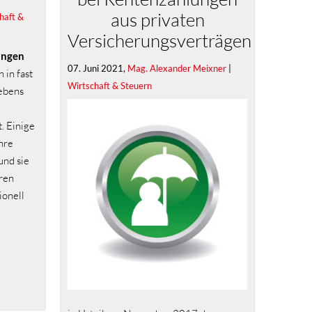
aus privaten
haft &
Versicherungsverträgen
ungen
07. Juni 2021,
Mag. Alexander Meixner
|
 in fast
Wirtschaft & Steuern
Lebens
. Einige
hre
und sie
ren
ionell