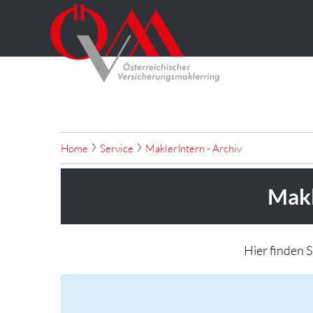
Home
Service
MaklerIntern - Archiv
Makl
Hier finden 