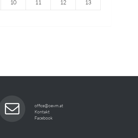
10
11
12
13
office@oevm.at
Kontakt
Facebook