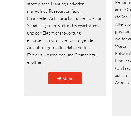
Pensions
strategische Planung und/oder
an die G
mangelnde Ressourcen (auch
stoßen. 
finanzieller Art) zurückzuführen, die zur
Altersv
Schaffung einer Kultur des Wachstums
privaten
und der Eigenverantwortung
weiter 
erforderlich sind. Die nachfolgenden
Warum is
Ausführungen sollen dabei helfen,
Entwickl
Fehler zu vermeiden und Chancen zu
Einfluss
eröffnen.
(Umlagev
auch unm
Mehr
Arbeitsk