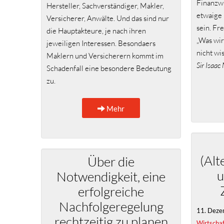
Finanzwi
Hersteller, Sachverständiger, Makler,
etwaige
Versicherer, Anwälte. Und das sind nur
sein. Fr
die Hauptakteure, je nach ihren
„Was wir
jeweiligen Interessen. Besondaers
nicht wi
Maklern und Versicherern kommt im
Sir Isaa
Schadenfall eine besondere Bedeutung
zu.
Mehr
(Alt
Über die
u
Notwendigkeit, eine
erfolgreiche
Nachfolgeregelung
11. Deze
rechtzeitig zu planen
Wirtschaf