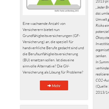
2013 prä
„Jeder Br
das umli
Umwelt ge
Eine wachsende Anzahl von
Risiko e
Versicherern bietet nun
potenziel
Grundfähigkeitsversicherungen (GF-
Ökosyste
Versicherung) an, die speziell für
Investiti
handwerkliche Berufe gedacht sind und
organisa
die Berufsunfähigkeitsversicherung
senken.
(BU) ersetzen sollen. Ist dies eine
In Summe
sinnvolle Alternative? Die GV-
verhinde
Versicherung als Lösung für Probleme?
realisier
CO2-Aus
Mehr
(Quelle:
2013/1