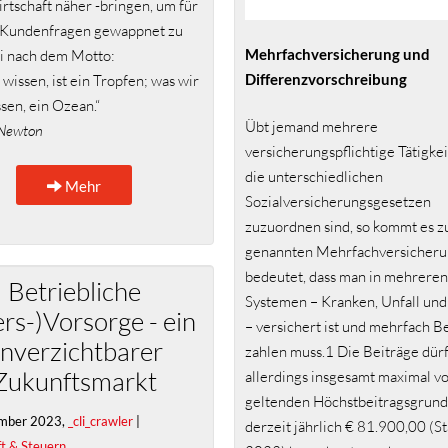
rtschaft näher -bringen, um für
 Kundenfragen gewappnet zu
Mehrfachversicherung und
ei nach dem Motto:
Differenzvorschreibung
 wissen, ist ein Tropfen; was wir
ssen, ein Ozean.“
Übt jemand mehrere
c Newton
versicherungspflichtige Tätigkei
die unterschiedlichen
Mehr
Sozialversicherungsgesetzen
zuzuordnen sind, so kommt es z
genannten Mehrfachversicheru
bedeutet, dass man in mehreren
Betriebliche
Systemen – Kranken, Unfall und
ers-)Vorsorge - ein
– versichert ist und mehrfach B
nverzichtbarer
zahlen muss.1 Die Beiträge dür
Zukunftsmarkt
allerdings insgesamt maximal v
geltenden Höchstbeitragsgrund
mber 2023,
_cli_crawler
|
derzeit jährlich € 81.900,00 (S
t & Steuern