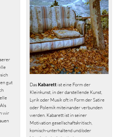
nserer
lle
sich
ten gut
Das
Kabarett
ist eine Form der
ch
Kleinkunst, in der darstellende Kunst,
elle
Lyrik oder Musik oft in Form der Satire
 Als
oder Polemik miteinander verbunden
n wir
werden. Kabarett ist in seiner
rauen
Motivation gesellschaftskritisch,
komisch-unterhaltend und/oder