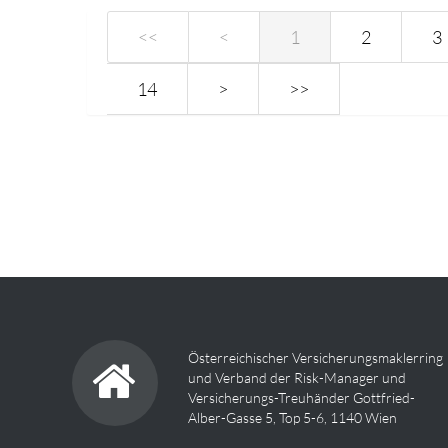
<<
<
1
2
3
14
>
>>
Österreichischer Versicherungsmaklerring
und Verband der Risk-Manager und
Versicherungs-Treuhänder Gottfried-
Alber-Gasse 5, Top 5-6, 1140 Wien