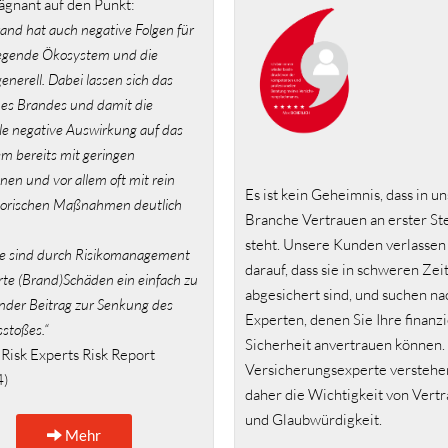
gnant auf den Punkt:
and hat auch negative Folgen für
egende Ökosystem und die
nerell. Dabei lassen sich das
ines Brandes und damit die
le negative Auswirkung auf das
m bereits mit geringen
onen und vor allem oft mit rein
Es ist kein Geheimnis, dass in u
torischen Maßnahmen deutlich
Branche Vertrauen an erster Ste
steht. Unsere Kunden verlassen 
 sind durch Risikomanagement
darauf, dass sie in schweren Zei
rte (Brand)Schäden ein einfach zu
abgesichert sind, und suchen na
ender Beitrag zur Senkung des
Experten, denen Sie Ihre finanzi
stoßes.“
Sicherheit anvertrauen können.
 Risk Experts Risk Report
Versicherungsexperte verstehe
4)
daher die Wichtigkeit von Vert
und Glaubwürdigkeit.
Mehr