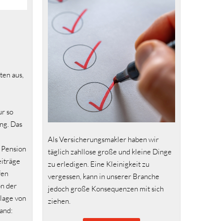
ten aus,
ur so
ng. Das
Als Versicherungsmakler haben wir
 Pension
täglich zahllose große und kleine Dinge
eiträge
zu erledigen. Eine Kleinigkeit zu
fen
vergessen, kann in unserer Branche
on der
jedoch große Konsequenzen mit sich
lage von
ziehen.
tand: