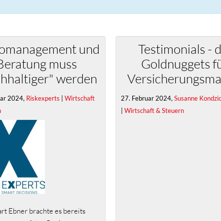
komanagement und
Testimonials - d
Beratung muss
Goldnuggets f
hhaltiger" werden
Versicherungsma
uar 2024,
Riskexperts
|
Wirtschaft
27. Februar 2024,
Susanne Kondzio
n
|
Wirtschaft & Steuern
rt Ebner brachte es bereits