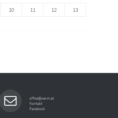
10
11
12
13
office@oevm.at
Kontakt
Facebook