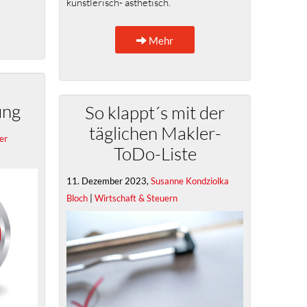
künstlerisch- ästhetisch.
Mehr
ung
So klappt´s mit der
täglichen Makler-
er
ToDo-Liste
11. Dezember 2023,
Susanne Kondziolka
Bloch
|
Wirtschaft & Steuern