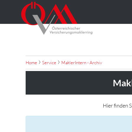
Home
Service
MaklerIntern - Archiv
Makl
Hier finden 