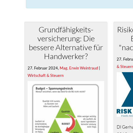
Grundfähigkeits-
Risi
versicherung: Die
bessere Alternative für
"nac
Handwerker?
27. Febr
& Steuer
27. Februar 2024,
Mag. Erwin Weintraud
|
Wirtschaft & Steuern
DI Gerha