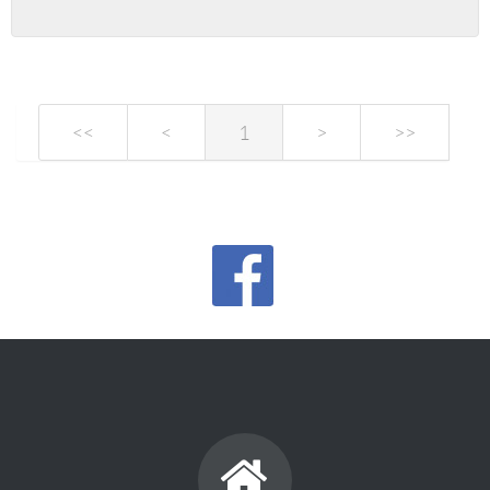
<<
<
1
>
>>