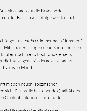
Auswirkungen auf die Branche der
ahmen der Betriebsnachfolge werden mehr
achfolge – mit ca. 50% immer noch Nummer 1,
er Mitarbeiter drängen neue Käufer auf den
kaufen noch nie so hoch, andererseits
die hauseigene Maklergesellschaft zu
ttraktiven Markt.
nft mit den neuen, spezifischen
en sich für uns die bestehende Qualität des
n Qualitätsfaktoren sind eine der
r die Übergeber ist, die eigenen