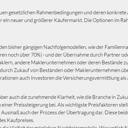
euen gesetzlichen Rahmenbedingungen und deren konkrete 
r ein neuer und größerer Käufermarkt. Die Optionen im R
en bisher gängigen Nachfolgemodellen, wie der Familienn
hren noch über 70%) - und der Übernahme durch Partner od
Maklern, andere Maklerunternehmen oder deren Bestände zu 
urch Zukauf von Beständen oder Maklerunternehmen über 
ionen auch Investoren die Versicherungsvermittlung als a
aber auch die zunehmende Klarheit, wie die Branche in Zuku
ner Preissteigerung bei. Als wichtigste Preisfaktoren stell
Ausmaß auch der Prozess der Übertragung dar. Diese beide
des Kaufpreises.
 die Vielfalt der möglichen Nachfolgemodelle. Wesentlich fü