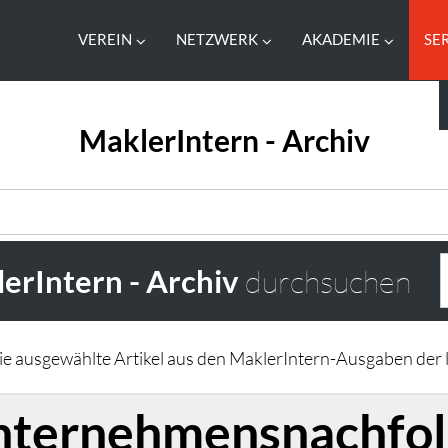
VEREIN
NETZWERK
AKADEMIE
SE
MaklerIntern - Archiv
erIntern - Archiv
durchsuchen
Sie ausgewählte Artikel aus den MaklerIntern-Ausgaben der l
nternehmensnachfol