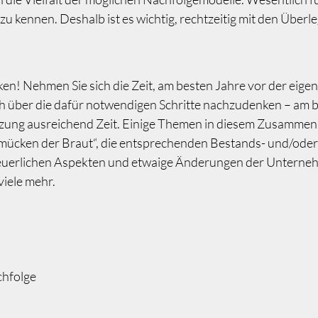
zu kennen. Deshalb ist es wichtig, rechtzeitig mit den Über
ken! Nehmen Sie sich die Zeit, am besten Jahre vor der eig
h über die dafür notwendigen Schritte nachzudenken – am be
tzung ausreichend Zeit. Einige Themen in diesem Zusammenh
hmücken der Braut“, die entsprechenden Bestands- und/od
euerlichen Aspekten und etwaige Änderungen der Unternehm
iele mehr.
chfolge