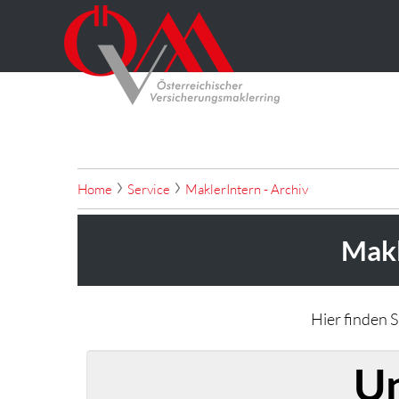
Home
Service
MaklerIntern - Archiv
Makl
Hier finden 
U