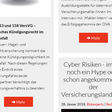
Ausbildungsstätte für österreic
Versicherungsmakler/innen. Im
Interview mit „Makler Intern“ ve
das Erfolgsgeheimnis der ÖVA.
113 und 158 VersVG –
isches Kündigungsrecht im
Mehr
sfall
euer-, Hagel- und
chtversicherung normiert das
eine Kündigungsmöglichkeit im
Cyber Risiken - 
fall. Nach diesen Regelungen
 Eintritt eines
noch ein Hype o
rungsfalles beide
schon angekomme
partner berechtigt, das
der
rungsverhältnis zu beenden.
Versicherungsland
Mehr
28. Jänner 2018,
Riskexperts
|
Rec