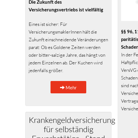
Die Zukunft des
Versicheru
n
gsvertriebs ist vielfältig
Eines ist sicher: Für
§§ 96, 
VersicherungsmaklerInnen hält die
parität
Zukunft einschneidende Veränderungen
Schaden
parat: Ob es Goldene Zeiten werden
In der F
oder bitter-salzige Jahre, das hängt von
Haftpfli
jedem Einzelnen ab. Der Kuchen wird
VersVG 
jedenfalls größer.
Schadens
sind nach
Mehr
Versiche
Vertrags
Versiche
Krankengeldversicherung
für selbständig