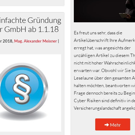
infachte Gründung
er GmbH ab 1.1.18
Es freut uns sehr, dass die
Artikelüberschrift Ihre Aufmer
er 2018,
Mag. Alexander Meixner
|
erregt hat, was angesichts der
unzähligen Artikel zu diesem 
nicht mit hoher Wahrscheinlichk
erwarten war. Obwohl wir Sie b
Leselaune über den gesamten A
halten möchten, beantworten wi
Frage dennoch bereits zu Beginn
Cyber Risiken sind definitiv in d
Versicherungslandschaft ange
Mehr