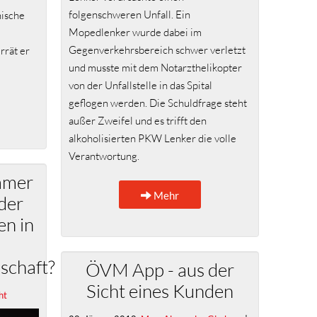
folgenschweren Unfall. Ein
hische
Mopedlenker wurde dabei im
Gegenverkehrsbereich schwer verletzt
rrät er
und musste mit dem Notarzthelikopter
von der Unfallstelle in das Spital
geflogen werden. Die Schuldfrage steht
außer Zweifel und es trifft den
alkoholisierten PKW Lenker die volle
Verantwortung.
immer
Mehr
der
n in
schaft?
ÖVM App - aus der
Sicht eines Kunden
ht