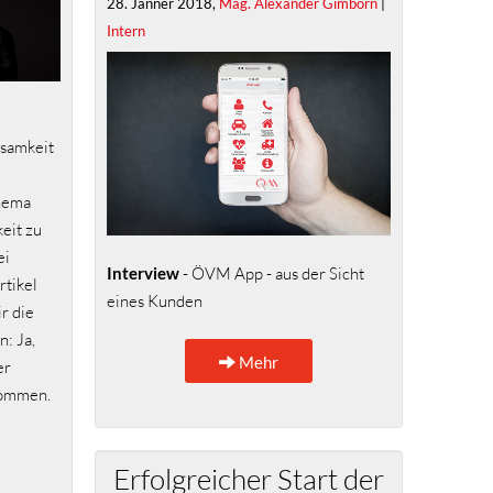
28. Jänner 2018,
Mag. Alexander Gimborn
|
Intern
ksamkeit
Thema
eit zu
ei
Interview
- ÖVM App - aus der Sicht
rtikel
eines Kunden
r die
: Ja,
Mehr
er
kommen.
Erfolgreicher Start der