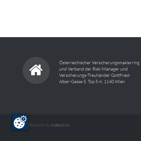
Österreichischer Versicherungsmaklerring
und Verband der Risk-Manager und
Versicherungs-Treuhänder Gottfried-
Alber-Gasse 5, Top 5-6, 1140 Wien
Website by
indeco.cc