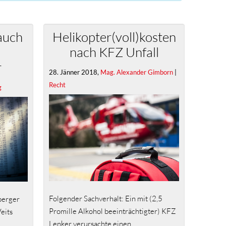
auch
Helikopter(voll)kosten
nach KFZ Unfall
r
28. Jänner 2018,
Mag. Alexander Gimborn
|
Recht
g
Folgender Sachverhalt: Ein mit (2,5
lberger
Promille Alkohol beeinträchtigter) KFZ
eits
Lenker verursachte einen