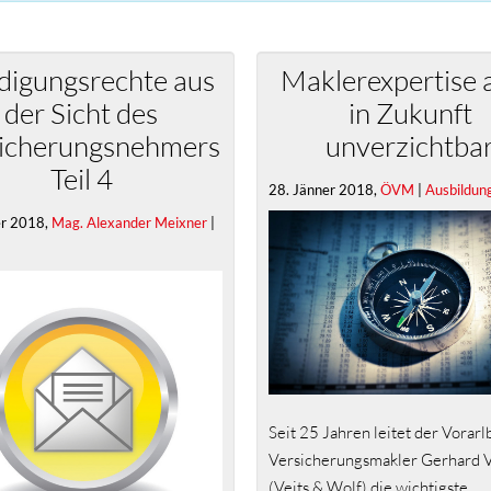
digungsrechte aus
Maklerexpertise 
der Sicht des
in Zukunft
icherungsnehmers
unverzichtba
Teil 4
28. Jänner 2018,
ÖVM
|
Ausbildun
er 2018,
Mag. Alexander Meixner
|
Seit 25 Jahren leitet der Vorar
Versicherungsmakler Gerhard V
(Veits & Wolf) die wichtigste