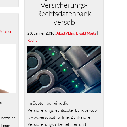
Versicherungs-
Rechtsdatenbank
versdb
Meixner
|
28. Jänner 2018,
Akad.Vkfm. Ewald Maitz
|
Recht
Im September ging die
em
Versicherungsrechtsdatenbank versdb
(www.versdb.at) online. Zahlreiche
für etwaige
Versicherungsunternehmen und
ei nach