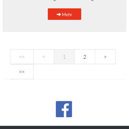
Mehr
<<
<
1
2
>
>>