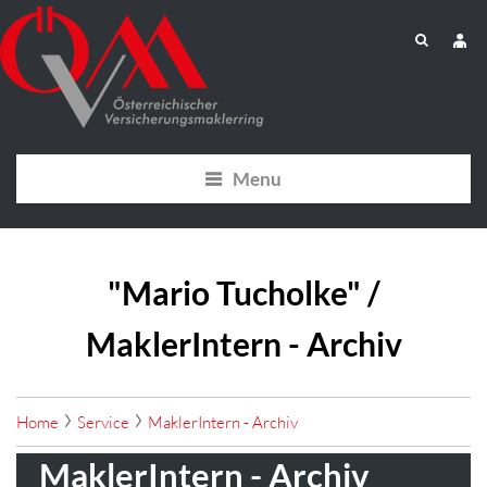
Menu
"Mario Tucholke" /
MaklerIntern - Archiv
Home
Service
MaklerIntern - Archiv
MaklerIntern - Archiv