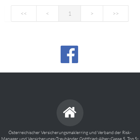
<<
<
1
>
>>
Österreichischer Versicherungsmaklerring und Verband der Risk-
Manager und Versicherungs-Treuhänder Gottfried-Alber-Gasse 5, Top 5-