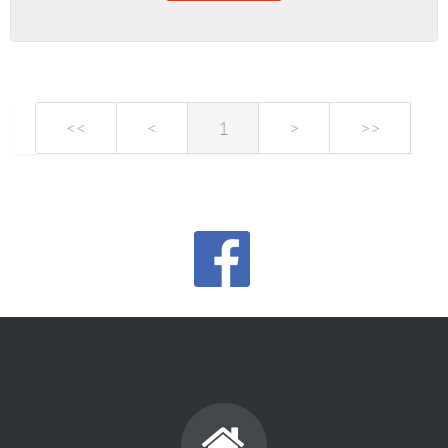
<<
<
1
>
>>