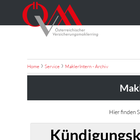
Home
Service
MaklerIntern - Archiv
Makl
Hier finden 
Kündigungskl