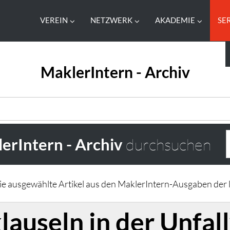
VEREIN
NETZWERK
AKADEMIE
SE
MaklerIntern - Archiv
erIntern - Archiv
durchsuchen
Sie ausgewählte Artikel aus den MaklerIntern-Ausgaben der l
auseln in der Unfal