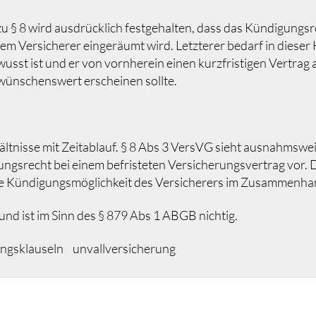
 § 8 wird ausdrücklich festgehalten, dass das Kündigungsr
 Versicherer eingeräumt wird. Letzterer bedarf in dieser H
sst ist und er von vornherein einen kurzfristigen Vertrag an
wünschenswert erscheinen sollte.
ältnisse mit Zeitablauf. § 8 Abs 3 VersVG sieht ausnahms
ungsrecht bei einem befristeten Versicherungsvertrag vor. D
ine Kündigungsmöglichkeit des Versicherers im Zusammenhan
und ist im Sinn des § 879 Abs 1 ABGB nichtig.
ngsklauseln
unvallversicherung