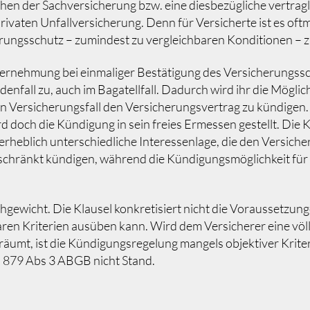
en der Sachversicherung bzw. eine diesbezügliche vertragli
ivaten Unfallversicherung. Denn für Versicherte ist es oft
rungsschutz – zumindest zu vergleichbaren Konditionen – z
ternehmung bei einmaliger Bestätigung des Versicherungssc
fall zu, auch im Bagatellfall. Dadurch wird ihr die Möglic
en Versicherungsfall den Versicherungsvertrag zu kündigen.
d doch die Kündigung in sein freies Ermessen gestellt. Die 
e erheblich unterschiedliche Interessenlage, die den Versich
eschränkt kündigen, während die Kündigungsmöglichkeit fü
chgewicht. Die Klausel konkretisiert nicht die Voraussetzun
ren Kriterien ausüben kann. Wird dem Versicherer eine vö
eräumt, ist die Kündigungsregelung mangels objektiver Krite
§ 879 Abs 3 ABGB nicht Stand.