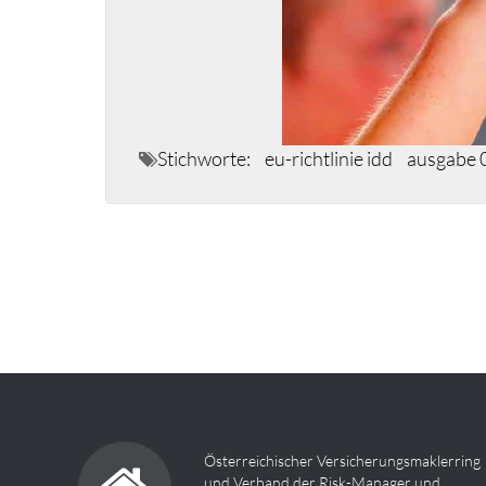
Stichworte:
eu-richtlinie idd
ausgabe 
Österreichischer Versicherungsmaklerring
und Verband der Risk-Manager und