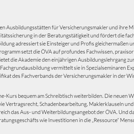
rten Ausbildungsstätten für Versicherungsmakler und ihre M
litätssicherung in der Beratungstätigkeit und fördert die fa
ldung adressiert sie Einsteiger und Profis gleichermaßen un
Programm setzt die ÖVA auf profundes Fachwissen, praxiso
ietet die Akademie den einjährigen Ausbildungslehrgang z
achgrundausbildung vermittelt sie in Spezialseminaren Exp
tifikat des Fachverbands der Versicherungsmakler in der W
ine-Kurs bequem am Schreibtisch weiterbilden. Die neuen We
wie Vertragsrecht, Schadenbearbeitung, Maklerklauseln und
reich das Aus- und Weiterbildungsangebot der ÖVA. Und das
ratungsgeschäfts wie Investitionen in die „Ressource“ Mens