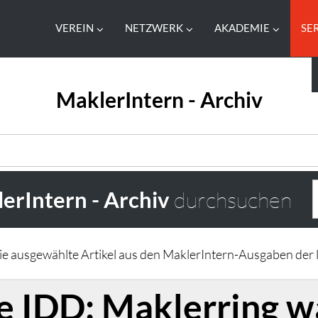
VEREIN
NETZWERK
AKADEMIE
SE
MaklerIntern - Archiv
erIntern - Archiv
durchsuchen
Sie ausgewählte Artikel aus den MaklerIntern-Ausgaben der l
ie IDD: Maklerring w