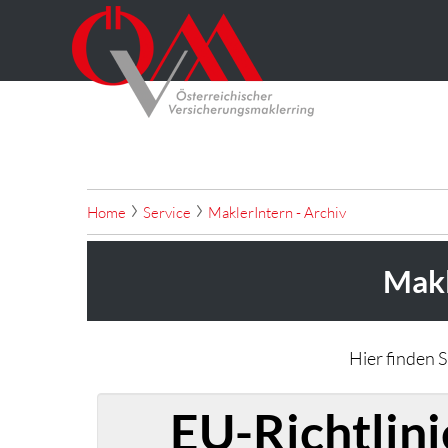
Home
Service
MaklerIntern - Archiv
Makl
Hier finden 
EU-Richtlin