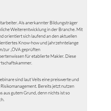
itarbeiter. Als anerkannter Bildungsträger
chliche Weiterentwicklung in der Branche. Mit
d orientiert sich laufend an den aktuellen
rientiertes Know-how und jahrzehntelange
um/zur „ÖVA geprüften
ertenwissen für etablierte Makler. Diese
irtschaftskammer.
binare sind laut Veits eine preiswerte und
 Risikomanagement. Bereits jetzt nutzen
 aus gutem Grund, denn nichts ist so
ch.