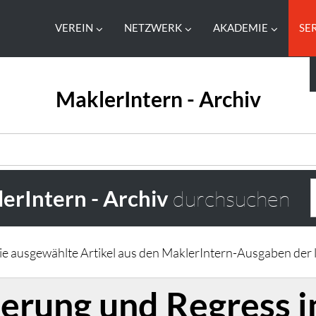
VEREIN
NETZWERK
AKADEMIE
SE
MaklerIntern - Archiv
erIntern - Archiv
durchsuchen
Sie ausgewählte Artikel aus den MaklerIntern-Ausgaben der l
erung und Regress i