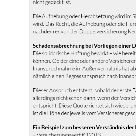
nicht gedeckt ist.
Die Aufhebung oder Herabsetzung wird im Sin
wird. Das Recht, die Aufhebung oder die Her
nachdem er von der Doppelversicherung Kenn
Schadensabrechnung bei Vorliegen einer 
Die solidarische Haftung bewirkt – wie berei
können. Ob der eine oder andere Versicherer
Inanspruchnahme im Außenverhältnis hat aber
nämlich einen Regressanspruch nach Inans
Dieser Anspruch entsteht, sobald der erste 
allerdings nicht schon dann, wenn der Versic
entspricht. Diese Quote richtet sich wiede
ist die Höhe der jeweils vom Versicherer ge
Ein Beispiel zum besseren Verständnis de
– Versicherungswert € 120TS