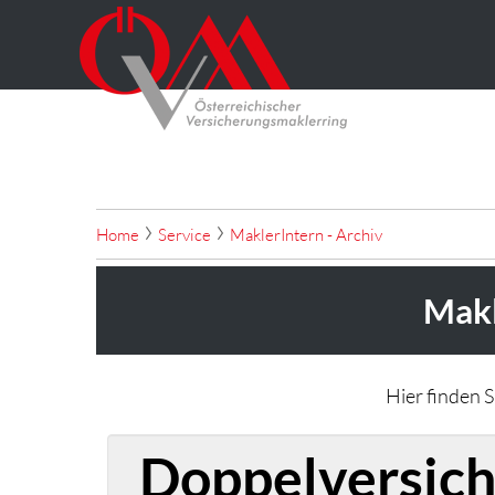
Home
Service
MaklerIntern - Archiv
Makl
Hier finden 
Doppelversich