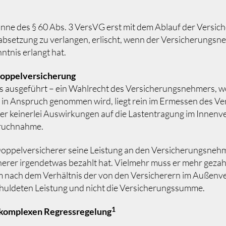
ne des § 60 Abs. 3 VersVG erst mit dem Ablauf der Versiche
absetzung zu verlangen, erlischt, wenn der Versicherungsne
tnis erlangt hat.
Doppelversicherung
ts ausgeführt – ein Wahlrecht des Versicherungsnehmers, we
 in Anspruch genommen wird, liegt rein im Ermessen des Ver
 keinerlei Auswirkungen auf die Lastentragung im Innenve
pruchnahme.
Doppelversicherer seine Leistung an den Versicherungsnehm
herer irgendetwas bezahlt hat. Vielmehr muss er mehr gezahl
rum nach dem Verhältnis der von den Versicherern im Auße
schuldeten Leistung und nicht die Versicherungssumme.
1
r komplexen Regressregelung