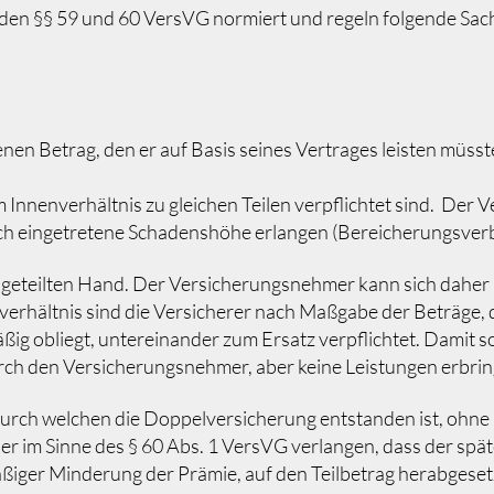
 den §§ 59 und 60 VersVG normiert und regeln folgende Sac
jenen Betrag, den er auf Basis seines Vertrages leisten müss
Innenverhältnis zu gleichen Teilen verpflichtet sind. Der
ich eingetretene Schadenshöhe erlangen (Bereicherungsverb
ngeteilten Hand. Der Versicherungsnehmer kann sich daher 
verhältnis sind die Versicherer nach Maßgabe der Beträge,
 obliegt, untereinander zum Ersatz verpflichtet. Damit so
ch den Versicherungsnehmer, aber keine Leistungen erbri
urch welchen die Doppelversicherung entstanden ist, ohne
r im Sinne des § 60 Abs. 1 VersVG verlangen, dass der sp
iger Minderung der Prämie, auf den Teilbetrag herabgesetz