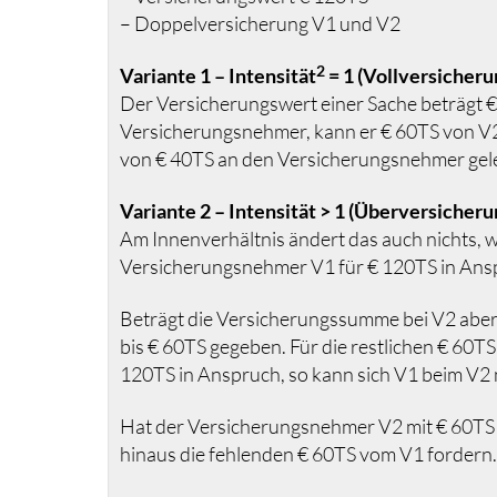
– Doppelversicherung V1 und V2
2
Variante 1 – Intensität
= 1 (Vollversicheru
Der Versicherungswert einer Sache beträgt € 
Versicherungsnehmer, kann er € 60TS von V2
von € 40TS an den Versicherungsnehmer gelei
Variante 2 – Intensität > 1 (Überversicheru
Am Innenverhältnis ändert das auch nichts,
Versicherungsnehmer V1 für € 120TS in Ansp
Beträgt die Versicherungssumme bei V2 aber 
bis € 60TS gegeben. Für die restlichen € 60T
120TS in Anspruch, so kann sich V1 beim V2 n
Hat der Versicherungsnehmer V2 mit € 60TS
hinaus die fehlenden € 60TS vom V1 fordern.