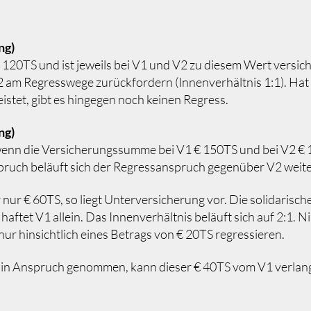
ng)
120TS und ist jeweils bei V1 und V2 zu diesem Wert versich
 am Regresswege zurückfordern (Innenverhältnis 1:1). Hat
stet, gibt es hingegen noch keinen Regress.
ng)
 wenn die Versicherungssumme bei V1 € 150TS und bei V2 €
ruch beläuft sich der Regressanspruch gegenüber V2 weiter
nur € 60TS, so liegt Unterversicherung vor. Die solidarisc
S haftet V1 allein. Das Innenverhältnis beläuft sich auf 2:1
ur hinsichtlich eines Betrags von € 20TS regressieren.
 in Anspruch genommen, kann dieser € 40TS vom V1 verla