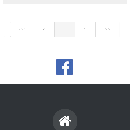
<<
<
1
>
>>