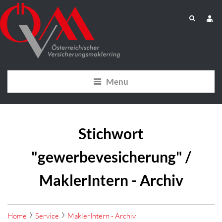
Menu
Stichwort
"gewerbevesicherung" /
MaklerIntern - Archiv
Home
Service
MaklerIntern - Archiv