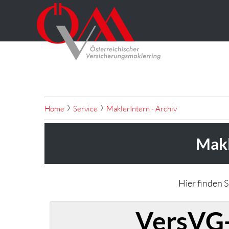
Home
Service
MaklerIntern - Archiv
Makl
Hier finden 
VersVG-