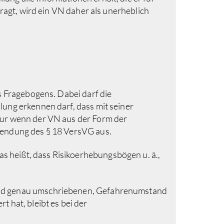
ragt, wird ein VN daher als unerheblich
s Fragebogens. Dabei darf die
ung erkennen darf, dass mit seiner
Nur wenn der VN aus der Form der
wendung des § 18 VersVG aus.
 heißt, dass Risikoerhebungsbögen u. ä.,
 und genau umschriebenen, Gefahrenumstand
 hat, bleibt es bei der