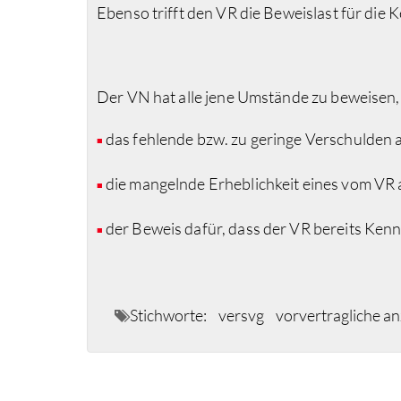
Ebenso trifft den VR die Beweislast für di
Der VN hat alle jene Umstände zu beweisen,
das fehlende bzw. zu geringe Verschulden 
■
die mangelnde Erheblichkeit eines vom VR a
■
der Beweis dafür, dass der VR bereits Ke
■
Stichworte:
versvg
vorvertragliche an