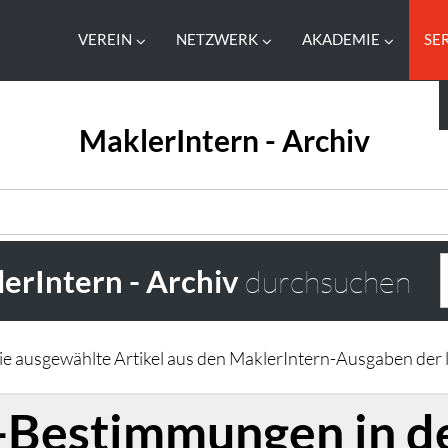
VEREIN
NETZWERK
AKADEMIE
SE
MaklerIntern - Archiv
erIntern - Archiv
durchsuchen
Sie ausgewählte Artikel aus den MaklerIntern-Ausgaben der l
Bestimmungen in de