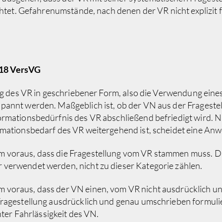
chtet. Gefahrenumstände, nach denen der VR nicht explizit f
 18 VersVG
ung des VR in geschriebener Form, also die Verwendung eine
annt werden. Maßgeblich ist, ob der VN aus der Fragestell
ormationsbedürfnis des VR abschließend befriedigt wird. 
rmationsbedarf des VR weitergehend ist, scheidet eine An
voraus, dass die Fragestellung vom VR stammen muss. Das
verwendet werden, nicht zu dieser Kategorie zählen.
m voraus, dass der VN einen, vom VR nicht ausdrücklich
ragestellung ausdrücklich und genau umschrieben formuliert
hter Fahrlässigkeit des VN.