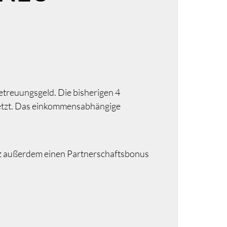
etreuungsgeld. Die bisherigen 4
etzt. Das einkommensabhängige
ärz außerdem einen Partnerschaftsbonus