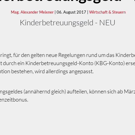
Mag. Alexander Meixner
| 06. August 2017 |
Wirtschaft & Steuern
Kinderbetreuungsgeld - NEU
ingt, für den gelten neue Regelungen rund um das Kinderb
t durch ein Kinderbetreuungsgeld-Konto (KBG-Konto) ers
tion bestehen, wird allerdings angepasst.
ungsgeldes (annähernd gleich) aufteilen, können sich ab M
ienzeitbonus.