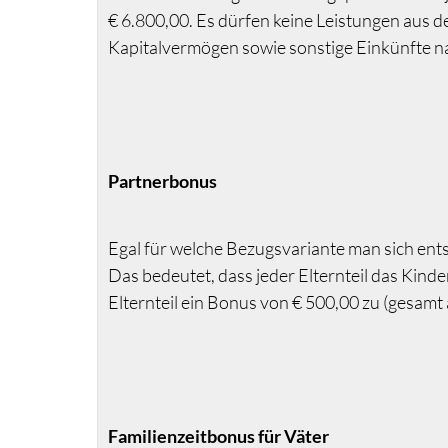
€ 6.800,00. Es dürfen keine Leistungen aus
Kapitalvermögen sowie sonstige Einkünfte n
Partnerbonus
Egal für welche Bezugsvariante man sich ents
Das bedeutet, dass jeder Elternteil das Kind
Elternteil ein Bonus von € 500,00 zu (gesamt 
Familienzeitbonus für Väter