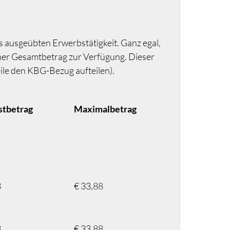
s ausgeübten Erwerbstätigkeit. Ganz egal,
oher Gesamtbetrag zur Verfügung. Dieser
eile den KBG-Bezug aufteilen).
tbetrag
Maximalbetrag
3
€ 33,88
3
€ 33,88