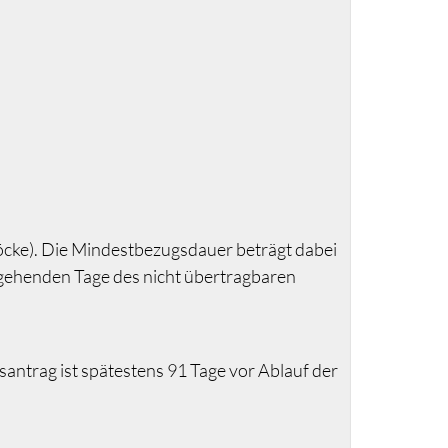
öcke). Die Mindestbezugsdauer beträgt dabei
usgehenden Tage des nicht übertragbaren
ntrag ist spätestens 91 Tage vor Ablauf der