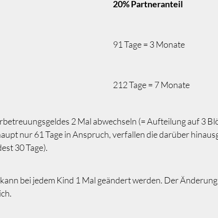
20% Partneranteil
91 Tage = 3 Monate
212 Tage = 7 Monate
rbetreuungsgeldes 2 Mal abwechseln (= Aufteilung auf 3 Bl
rhaupt nur 61 Tage in Anspruch, verfallen die darüber hina
dest 30 Tage).
kann bei jedem Kind 1 Mal geändert werden. Der Änderungsa
ch.