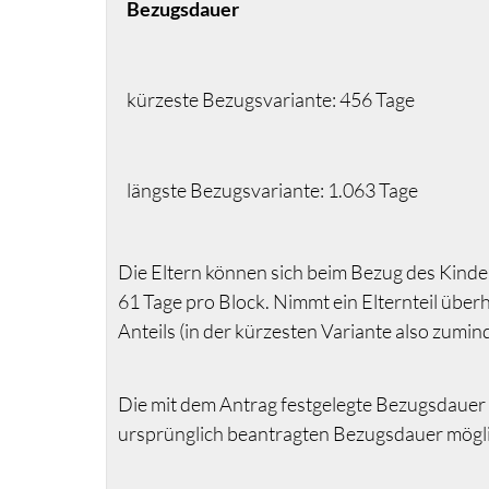
Bezugsdauer
kürzeste Bezugsvariante: 456 Tage
längste Bezugsvariante: 1.063 Tage
Die Eltern können sich beim Bezug des Kinde
61 Tage pro Block. Nimmt ein Elternteil übe
Anteils (in der kürzesten Variante also zumin
Die mit dem Antrag festgelegte Bezugsdauer 
ursprünglich beantragten Bezugsdauer mögli