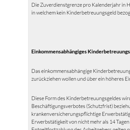
Die Zuverdienstgrenze pro Kalenderjahr in H
in welchem kein Kinderbetreuungsgeld bezog
Einkommensabhängiges Kinderbetreuungs
Das einkommensabhängige Kinderbetreuungsgel
zurückziehen wollen und über ein höheres Ei
Diese Form des Kinderbetreuungsgeldes wird
Beschäftigungsverbotes (Schutzfrist) bezieh
krankenversicherungspflichtige Erwerbstäti
Erwerbstätigkeit von nicht mehr als 14 Tagen
Entgeltfortzahlung des Arbeitgebers gelten n