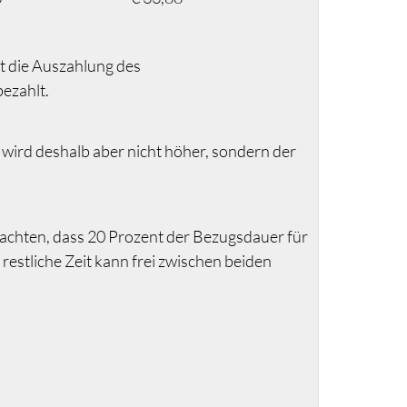
t die Auszahlung des
bezahlt.
ird deshalb aber nicht höher, sondern der
eachten, dass 20 Prozent der Bezugsdauer für
 restliche Zeit kann frei zwischen beiden