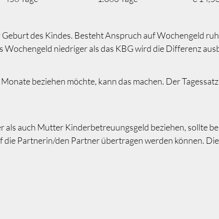
 Geburt des Kindes. Besteht Anspruch auf Wochengeld ruh
as Wochengeld niedriger als das KBG wird die Differenz aus
 Monate beziehen möchte, kann das machen. Der Tagessatz w
er als auch Mutter Kinderbetreuungsgeld beziehen, sollte b
 auf die Partnerin/den Partner übertragen werden können. Die