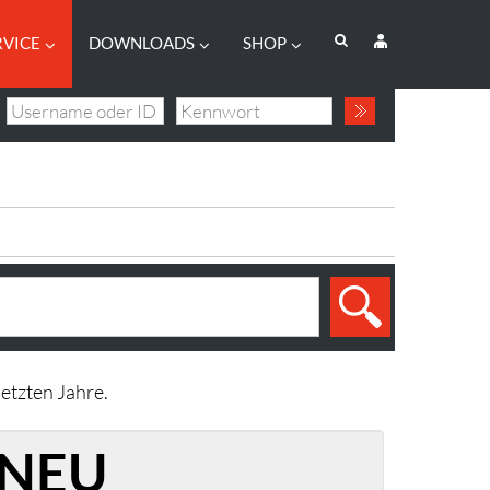
RVICE
DOWNLOADS
SHOP
etzten Jahre.
 NEU