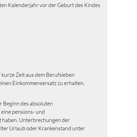
ten Kalenderjahr vor der Geburt des Kindes
r kurze Zeit aus dem Berufsleben
 einen Einkommensersatz zu erhalten.
r Beginn des absoluten
 eine pensions- und
bt haben. Unterbrechungen der
hlter Urlaub oder Krankenstand unter