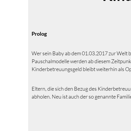
Prolog
Wer sein Baby ab dem 01.03.2017 zur Welt br
Pauschalmodelle werden ab diesem Zeitpunk
Kinderbetreuungsgeld bleibt weiterhin als Op
Eltern, die sich den Bezug des Kinderbetreu
abholen. Neu ist auch der so genannte Famil