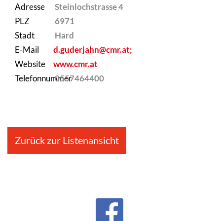
Adresse
Steinlochstrasse 4
PLZ
6971
Stadt
Hard
E-Mail
d.guderjahn@cmr.at;
Website
www.cmr.at
Telefonnummer
0557464400
Zurück zur Listenansicht