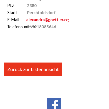
PLZ
2380
Stadt
Perchtoldsdorf
E-Mail
alexandra@goettler.cc;
Telefonnummer
069918085646
Zurück zur Listenansicht