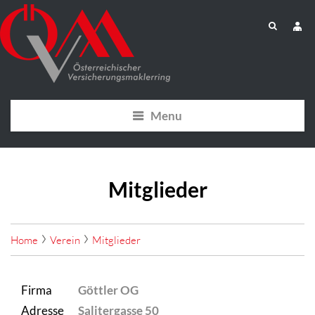
Menu
Mitglieder
Home
Verein
Mitglieder
Firma
Göttler OG
Adresse
Salitergasse 50