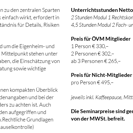
n zu den zentralen Sparten
Unterrichtsstunden Netto
 einfach wirkt, erfordert in
2 Stunden Modul 1 Rechtsko
ändnis für Details, Risiken
4,5 Stunden Modul 2 Fach- 
Preis für ÖVM Mitglieder
nd um die Eigenheim- und
1 Person € 330,–
 Mittelpunkt stehen unter
2 Personen € 302,–
aben, die Einschätzung von
ab 3 Personen € 265,–
atung sowie wichtige
Preis für Nicht-Mitglieder
pro Person € 495,–
einen kompakten Überblick
undenangaben und bei der
jeweils inkl. Kaffeepause, Mi
rs zu achten ist. Auch
Die Seminarpreise sind gem.
den aufgegriffen und
von der MWSt. befreit.
n.Rechtliche Grundlagen
auselkontrolle)