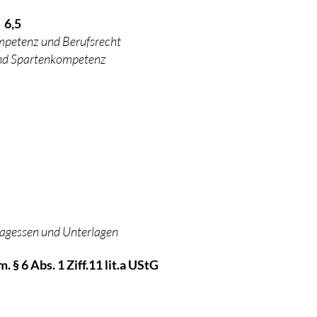
 6,5
mpetenz und Berufsrecht
und Spartenkompetenz
ttagessen und Unterlagen
 § 6 Abs. 1 Ziff.11 lit.a UStG