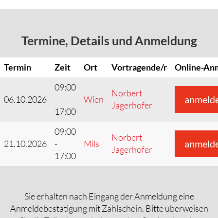
Termine, Details und Anmeldung
Termin
Zeit
Ort
Vortragende/r
Online-An
09:00
Norbert
anmeld
06.10.2026
-
Wien
Jagerhofer
17:00
09:00
Norbert
anmeld
21.10.2026
-
Mils
Jagerhofer
17:00
Sie erhalten nach Eingang der Anmeldung eine
Anmeldebestätigung mit Zahlschein. Bitte überweisen