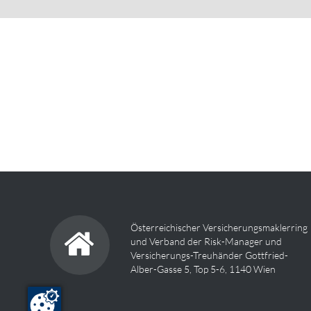
Österreichischer Versicherungsmaklerring
und Verband der Risk-Manager und
Versicherungs-Treuhänder Gottfried-
Alber-Gasse 5, Top 5-6, 1140 Wien