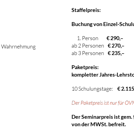
Staffelpreis:
Buchung von Einzel-Schul
1. Person
€ 290,–
ab 2 Personen
€ 270,–
her Wahrnehmung
ab 3 Personen
€ 235,–
Paketpreis:
kompletter Jahres-Lehrsto
10 Schulungstage:
€ 2.115
Der Paketpreis ist nur für ÖV
Der Seminarpreis ist gem. §
von der MWSt. befreit.