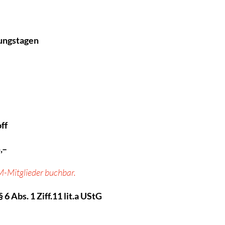
ungstagen
ff
,–
M-Mitglieder buchbar.
 6 Abs. 1 Ziff.11 lit.a UStG