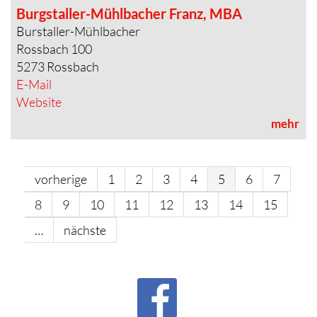
Burgstaller-Mühlbacher Franz, MBA
Burstaller-Mühlbacher
Rossbach 100
5273 Rossbach
E-Mail
Website
mehr
vorherige
1
2
3
4
5
6
7
8
9
10
11
12
13
14
15
…
nächste