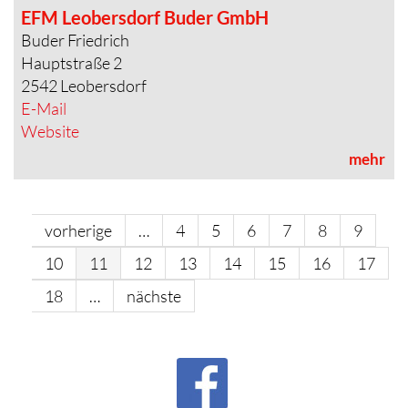
EFM Leobersdorf Buder GmbH
Buder Friedrich
Hauptstraße 2
2542 Leobersdorf
E-Mail
Website
mehr
vorherige
…
4
5
6
7
8
9
10
11
12
13
14
15
16
17
18
…
nächste