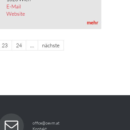
E-Mail
Website
mehr
23
24
…
nächste
office@oevm.at
Kontakt