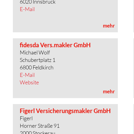
6020 Innsbruck
E-Mail
mehr
fidesda Vers.makler GmbH
Michael Wolf
Schubertplatz 1
6800 Feldkirch
E-Mail
Website
mehr
Figerl Versicherungsmakler GmbH
Figerl
Horner Straße 91
2000 Stockerau