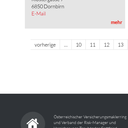
6850 Dornbirn
E-Mail
mehr
vorherige
…
10
11
12
13
Österreichischer Versicherungsmaklerring
und Verband der Risk-Manager und