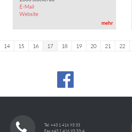
E-Mail
Website
mehr
14
15
16
17
18
19
20
21
22
Tel. +43 1 416 93 33
Fax +43 1 416 93 33-4